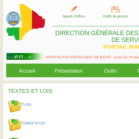
Appels d'offres
Outils de gestion
DIRECTION GÉNÉRALE DES
DE SERV
PORTAIL MA
d (pont-barrage, mare)
HOPITAL FOUSSEYNI DAOU DE KAYES - Achat des Produits no
Accueil
Présentation
Outils
TEXTES ET LOIS
LOIS
DIRECTIVES